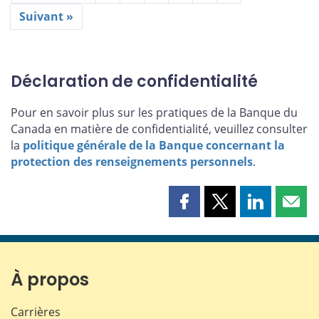
Suivant »
Déclaration de confidentialité
Pour en savoir plus sur les pratiques de la Banque du
Canada en matière de confidentialité, veuillez consulter
la
politique générale de la Banque concernant la
protection des renseignements personnels
.
Partager
Partager
Partager
Part
cette
cette
cette
cette
page
page
page
page
sur
sur
sur
par
Facebook
X
LinkedIn
courr
À propos
Carrières