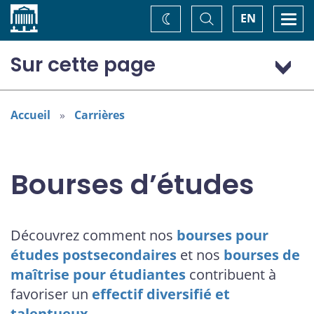
Accueil
Basculer
Togg
EN
Changez
la
navi
recherche
de
thème
Sur cette page
Un effectif diversifié et talentueux
Bourses pour études postsecondaires
Accueil
Carrières
Bourse de maîtrise pour les étudiantes en économie ou
en finance
Pour renseignements
Bourses d’études
Boursiers et boursières des années précédentes
Découvrez comment nos
bourses pour
études postsecondaires
et nos
bourses de
maîtrise pour étudiantes
contribuent à
favoriser un
effectif diversifié et
talentueux
.