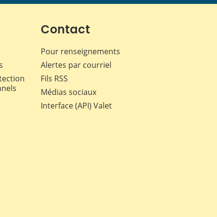
page
page
page
page
sur
sur
sur
par
Facebook
X
LinkedIn
courriel
Contact
Pour renseignements
s
Alertes par courriel
tection
Fils RSS
nnels
Médias sociaux
Interface (API) Valet