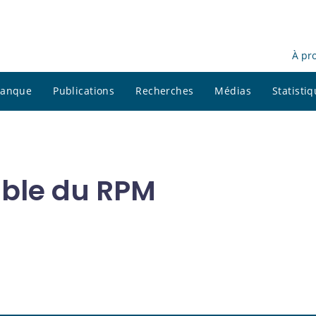
À pr
 banque
Publications
Recherches
Médias
Statisti
able du RPM