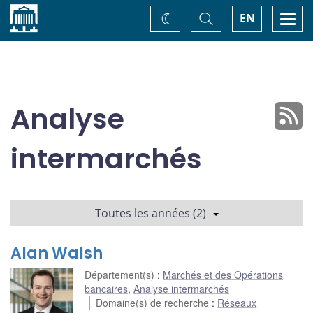
Accueil
Basculer
Togg
EN
Changez
la
navi
recherche
de
thème
Analyse
intermarchés
Toutes les années (2)
Alan Walsh
Département(s)
:
Marchés et des Opérations
bancaires
,
Analyse intermarchés
Domaine(s) de recherche
:
Réseaux