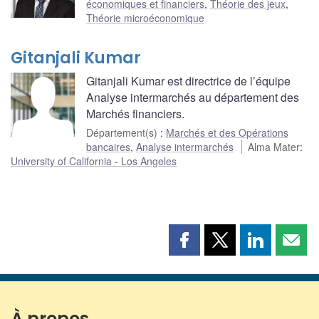
économiques et financiers
,
Théorie des jeux
,
Théorie microéconomique
Gitanjali Kumar
Gitanjali Kumar est directrice de l’équipe
Analyse intermarchés au département des
Marchés financiers.
Département(s)
:
Marchés et des Opérations
bancaires
,
Analyse intermarchés
Alma Mater
:
University of California - Los Angeles
Partager
Partager
Partager
Part
cette
cette
cette
cette
page
page
page
page
sur
sur
sur
par
Facebook
X
LinkedIn
courr
À propos