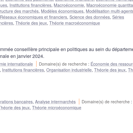
ques
,
Institutions financières
,
Macroéconomie
,
Macroéconomie quantita
tructure des marchés
,
Modèles économiques
,
Modélisation multi-agent
Réseaux économiques et financiers
,
Science des données
,
Séries
ncières
,
Théorie des jeux
,
Théorie macroéconomique
ommée conseillère principale en politiques au sein du départem
nale en janvier 2024.
mie internationale
Domaine(s) de recherche
:
Économie des ressour
,
Institutions financières
,
Organisation industrielle
,
Théorie des jeux
,
Th
rations bancaires
,
Analyse intermarchés
Domaine(s) de recherche
:
Théorie des jeux
,
Théorie microéconomique