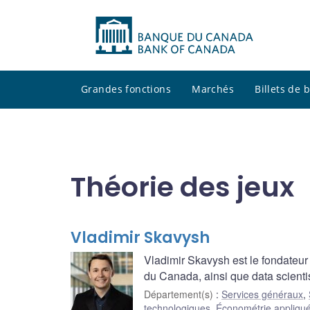
Grandes fonctions
Marchés
Billets de
Théorie des jeux
Vladimir Skavysh
Vladimir Skavysh est le fondateu
du Canada, ainsi que data scienti
Département(s)
:
Services généraux
,
technologiques
,
Économétrie appliqu