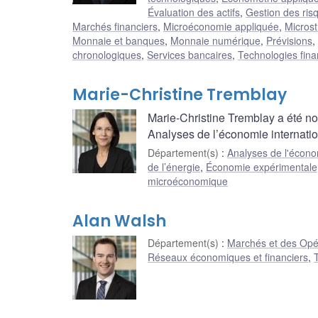
Évaluation des actifs
,
Gestion des ris
Marchés financiers
,
Microéconomie appliquée
,
Micros
Monnaie et banques
,
Monnaie numérique
,
Prévisions
,
chronologiques
,
Services bancaires
,
Technologies fina
Marie-Christine Tremblay
Marie-Christine Tremblay a été n
Analyses de l’économie internatio
Département(s)
:
Analyses de l'écono
de l’énergie
,
Économie expérimentale
microéconomique
Alan Walsh
Département(s)
:
Marchés et des Opé
Réseaux économiques et financiers
,