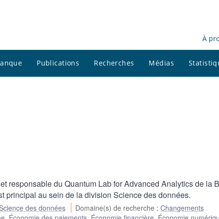
À pr
 banque
Publications
Recherches
Médias
Statisti
r et responsable du Quantum Lab for Advanced Analytics de la
st principal au sein de la division Science des données.
Science des données
Domaine(s) de recherche
:
Changements
ée
,
Économie des paiements
,
Économie financière
,
Économie numériq