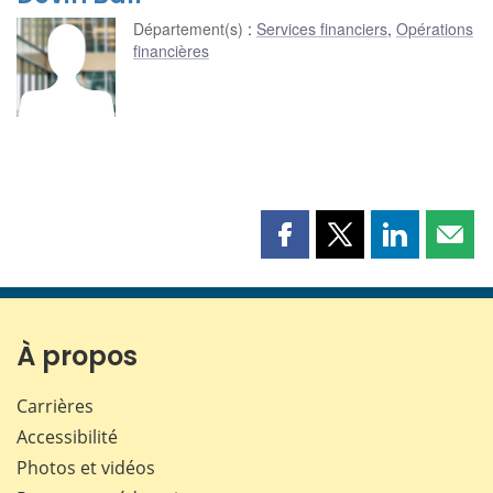
Département(s)
:
Services financiers
,
Opérations
financières
Partager
Partager
Partager
Part
cette
cette
cette
cette
page
page
page
page
sur
sur
sur
par
Facebook
X
LinkedIn
courr
À propos
Carrières
Accessibilité
Photos et vidéos