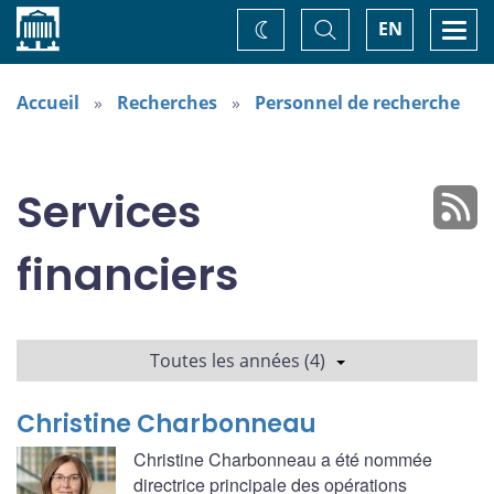
Accueil
Basculer
Togg
EN
Changez
la
navi
recherche
de
thème
Accueil
Recherches
Personnel de recherche
Services
financiers
Toutes les années (4)
Christine Charbonneau
Christine Charbonneau a été nommée
directrice principale des opérations