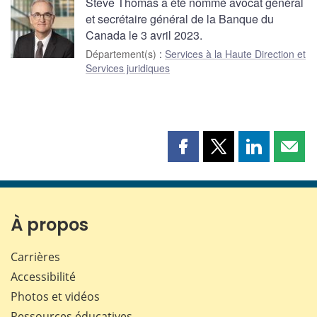
Steve Thomas a été nommé avocat général
et secrétaire général de la Banque du
Canada le 3 avril 2023.
Département(s)
:
Services à la Haute Direction et
Services juridiques
Partager
Partager
Partager
Part
cette
cette
cette
cette
page
page
page
page
sur
sur
sur
par
Facebook
X
LinkedIn
courr
À propos
Carrières
Accessibilité
Photos et vidéos
Ressources éducatives