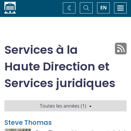
Accueil
Basculer
Togg
EN
Changez
la
navi
recherche
de
thème
Services à la
Haute Direction et
Services juridiques
Toutes les années (1)
Steve Thomas