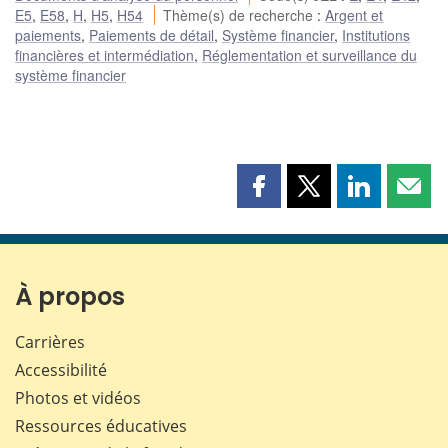
E5
,
E58
,
H
,
H5
,
H54
Thème(s) de recherche
:
Argent et
paiements
,
Paiements de détail
,
Système financier
,
Institutions
financières et intermédiation
,
Réglementation et surveillance du
système financier
Partager
Partager
Partager
Part
cette
cette
cette
cette
page
page
page
page
sur
sur
sur
par
Facebook
X
LinkedIn
courr
À propos
Carrières
Accessibilité
Photos et vidéos
Ressources éducatives