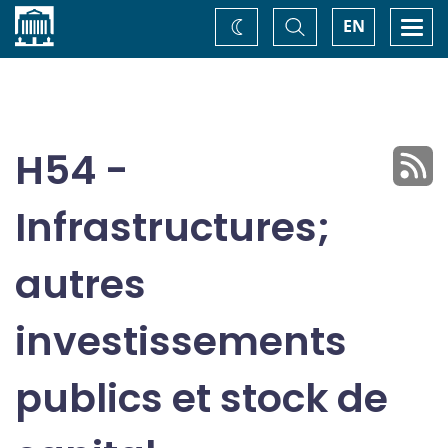
Accueil
Basculer
Togg
EN
Changez
la
navi
recherche
de
thème
H54 -
Infrastructures;
autres
investissements
publics et stock de