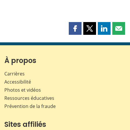
Partager
Partager
Partager
Part
cette
cette
cette
cette
page
page
page
page
sur
sur
sur
par
Facebook
X
LinkedIn
courr
À propos
Carrières
Accessibilité
Photos et vidéos
Ressources éducatives
Prévention de la fraude
Sites affiliés