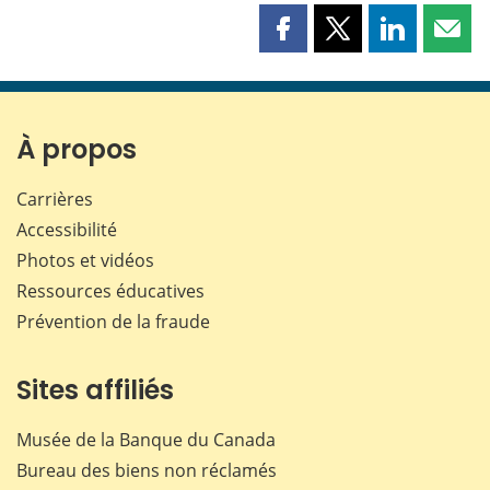
Partager
Partager
Partager
Part
cette
cette
cette
cette
page
page
page
page
sur
sur
sur
par
Facebook
X
LinkedIn
courr
À propos
Carrières
Accessibilité
Photos et vidéos
Ressources éducatives
Prévention de la fraude
Sites affiliés
Musée de la Banque du Canada
Bureau des biens non réclamés