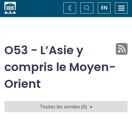
Accueil
Basculer
Togg
EN
Changez
la
navi
recherche
de
thème
O53 - L’Asie y
compris le Moyen-
Orient
Toutes les années (0)