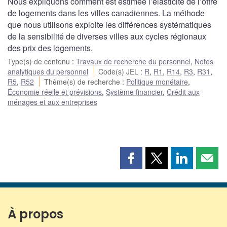
Nous expliquons comment est estimée l’élasticité de l’offre
de logements dans les villes canadiennes. La méthode
que nous utilisons exploite les différences systématiques
de la sensibilité de diverses villes aux cycles régionaux
des prix des logements.
Type(s) de contenu
:
Travaux de recherche du personnel
,
Notes
analytiques du personnel
Code(s) JEL
:
R
,
R1
,
R14
,
R3
,
R31
,
R5
,
R52
Thème(s) de recherche
:
Politique monétaire
,
Économie réelle et prévisions
,
Système financier
,
Crédit aux
ménages et aux entreprises
Partager
Partager
Partager
Part
cette
cette
cette
cette
page
page
page
page
sur
sur
sur
par
Facebook
X
LinkedIn
courr
À propos