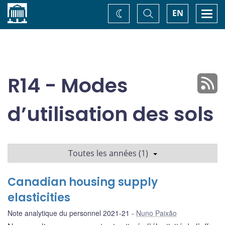
Accueil
Basculer
Togg
EN
Changez
la
navi
recherche
de
thème
R14 - Modes
d’utilisation des sols
Toutes les années (1)
Canadian housing supply
elasticities
Note analytique du personnel 2021-21
Nuno Paixão