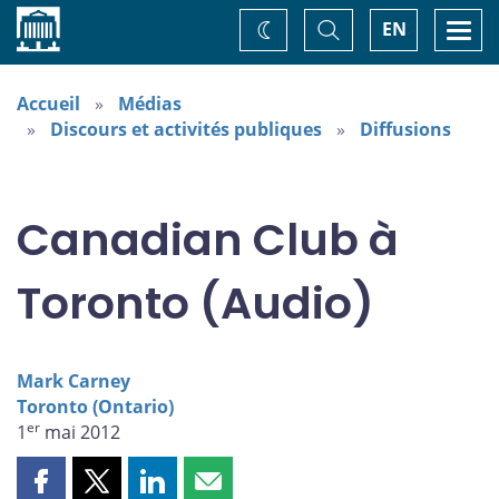
Accueil
Basculer
Togg
EN
Changez
la
navi
recherche
de
thème
Accueil
Médias
Discours et activités publiques
Diffusions
Canadian Club à
Toronto (Audio)
Mark Carney
Toronto (Ontario)
er
1
mai 2012
Partager
Partager
Partager
Partager