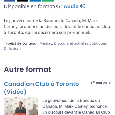
cette
cette
cette
cette
Disponible en format(s) :
Audio
page
page
page
page
sur
sur
sur
par
Le gouverneur de la Banque du Canada, M. Mark
Facebook
X
LinkedIn
courriel
Carney, prononce un discours devant le Canadian Club
à Toronto, qui lui décernera son prix annuel.
Type(s) de contenu
:
Médias
,
Discours et activités publiques
,
Diffusions
Autre format
er
Canadian Club à Toronto
1
mai 2012
(Vidéo)
Le gouverneur de la Banque du
Canada, M. Mark Carney, prononce
un discours devant le Canadian Club