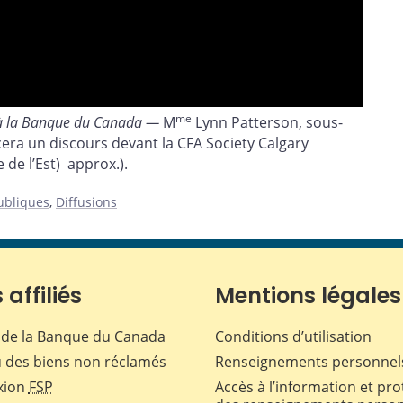
me
s à la Banque du Canada —
M
Lynn Patterson, sous-
ra un discours devant la CFA Society Calgary
 de l’Est) approx.).
publiques
,
Diffusions
 affiliés
Mentions légales
de la Banque du Canada
Conditions d’utilisation
 des biens non réclamés
Renseignements personnel
xion
FSP
Accès à l’information et pro