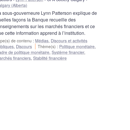
lgary (Alberta)
a sous-gouverneure Lynn Patterson explique de
uelles façons la Banque recueille des
enseignements sur les marchés financiers et ce
e cette information apprend à l’institution.
ype(s) de contenu
:
Médias
,
Discours et activités
bliques
,
Discours
Thème(s)
:
Politique monétaire
,
dre de politique monétaire
,
Système financier
,
rchés financiers
,
Stabilité financière