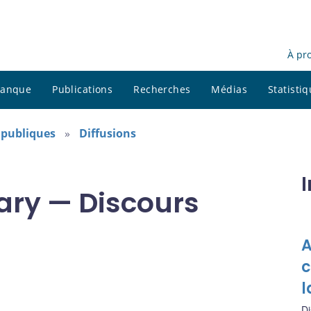
À pr
 banque
Publications
Recherches
Médias
Statisti
s publiques
Diffusions
ary — Discours
A
c
l
Di