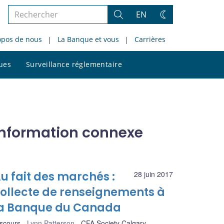
Rechercher
EN
Rechercher
Changez
dans
de
opos de nous
La Banque et vous
Carrières
le
thème
site
Rechercher
ques
Surveillance réglementaire
dans
le
site
Information connexe
u fait des marchés :
28 juin 2017
ollecte de renseignements à
a Banque du Canada
scours
Lynn Patterson
CFA Society Calgary