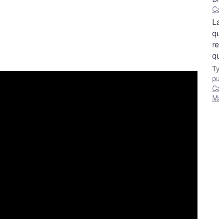
Ca
L
q
r
qu
T
pu
Ca
Ma