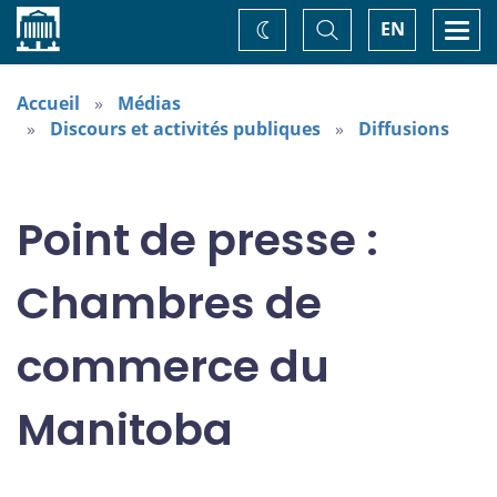
Accueil
Basculer
Togg
EN
Changez
la
navi
recherche
de
thème
Accueil
Médias
Discours et activités publiques
Diffusions
Point de presse :
Chambres de
commerce du
Manitoba