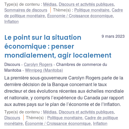
Type(s) de contenu
:
Médias
,
Discours et activités publiques
,
Sommaires de discours
Thème(s)
:
Politique monétaire
,
Cadre
de politique monétaire
,
Économie / Croissance économique
,
Inflation
Le point sur la situation
9 mars 2023
économique : penser
mondialement, agir localement
Discours
Carolyn Rogers
Chambres de commerce du
Manitoba
Winnipeg (Manitoba)
La première sous-gouverneure Carolyn Rogers parle de la
dernière décision de la Banque concernant le taux
directeur et des évolutions récentes aux échelles mondiale
et nationale, y compris l’expérience du Canada par rapport
aux autres pays sur le plan de l’économie et de l’inflation.
Type(s) de contenu
:
Médias
,
Discours et activités publiques
,
Discours
Thème(s)
:
Politique monétaire
,
Cadre de politique
monétaire
,
Économie / Croissance économique
,
Inflation