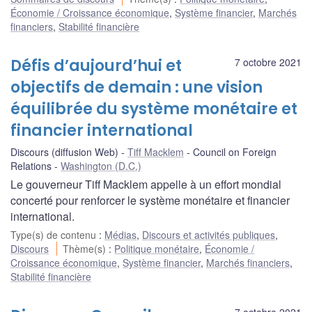
Économie / Croissance économique
,
Système financier
,
Marchés
financiers
,
Stabilité financière
Défis d’aujourd’hui et
7 octobre 2021
objectifs de demain : une vision
équilibrée du système monétaire et
financier international
Discours (diffusion Web)
Tiff Macklem
Council on Foreign
Relations
Washington (D.C.)
Le gouverneur Tiff Macklem appelle à un effort mondial
concerté pour renforcer le système monétaire et financier
international.
Type(s) de contenu
:
Médias
,
Discours et activités publiques
,
Discours
Thème(s)
:
Politique monétaire
,
Économie /
Croissance économique
,
Système financier
,
Marchés financiers
,
Stabilité financière
7 octobre 2021