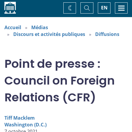
Accueil
Basculer
Togg
EN
Changez
la
navi
recherche
de
thème
Accueil
Médias
Discours et activités publiques
Diffusions
Point de presse :
Council on Foreign
Relations (CFR)
Tiff Macklem
Washington (D.C.)
7 octobre 2021