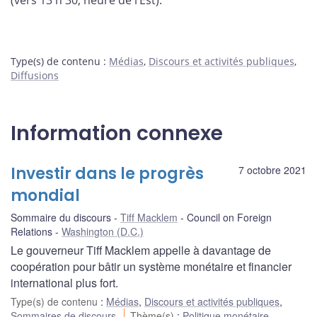
(vers 13 h 30, heure de l’Est).
Type(s) de contenu
:
Médias
,
Discours et activités publiques
,
Diffusions
Information connexe
Investir dans le progrès
7 octobre 2021
mondial
Sommaire du discours
Tiff Macklem
Council on Foreign
Relations
Washington (D.C.)
Le gouverneur Tiff Macklem appelle à davantage de
coopération pour bâtir un système monétaire et financier
international plus fort.
Type(s) de contenu
:
Médias
,
Discours et activités publiques
,
Sommaires de discours
Thème(s)
:
Politique monétaire
,