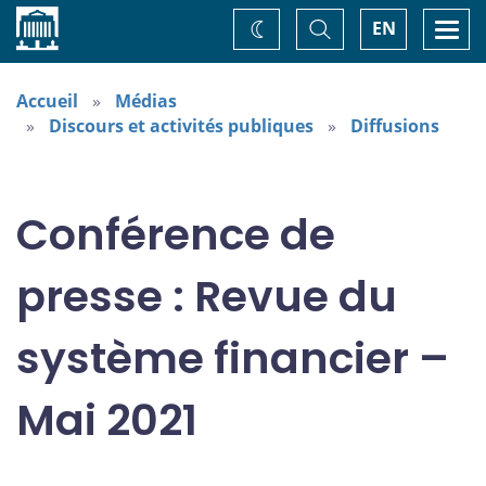
Accueil
Basculer
Togg
EN
Changez
la
navi
recherche
de
thème
Accueil
Médias
Discours et activités publiques
Diffusions
Conférence de
presse : Revue du
système financier –
Mai 2021