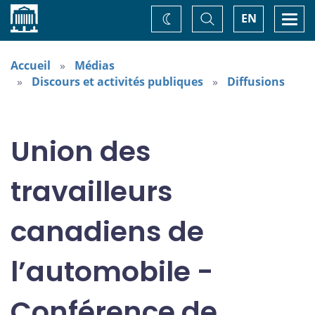
Accueil
Basculer
Togg
EN
Changez
la
navi
recherche
de
thème
Accueil
Médias
Discours et activités publiques
Diffusions
Union des
travailleurs
canadiens de
l’automobile -
Conférence de