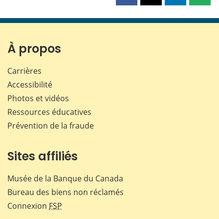
cette
cette
cette
cette
page
page
page
page
sur
sur
sur
par
Facebook
X
LinkedIn
courr
À propos
Carrières
Accessibilité
Photos et vidéos
Ressources éducatives
Prévention de la fraude
Sites affiliés
Musée de la Banque du Canada
Bureau des biens non réclamés
Connexion
FSP