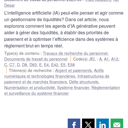
Desai
L’intelligence artificielle (IA) peut-elle penser et agir comme
un gestionnaire de liquidités? Dans cet article, nous
explorons comment les agents d’IA générative peuvent
aider à gérer des liquidités, à établir des priorités de
paiement et à optimiser l’efficience dans des systèmes à
règlement brut en temps réel.
Type(s) de contenu
:
Travaux de recherche du personnel
,
Documents de travail du personnel
Code(s) JEL
:
A
,
A1
,
A12
,
C
,
C7
,
D
,
D8
,
D83
,
E
,
E4
,
E42
,
E5
,
E58
Thème(s) de recherche
:
Argent et paiements
,
Actifs
numériques et technologies financières
,
Infrastructures de
paiement et de marchés financiers
,
Défis structurels
,
Numérisation et productivité
,
Système financier
,
Réglementation
et surveillance du système financier
Partager
Partager
Partager
Part