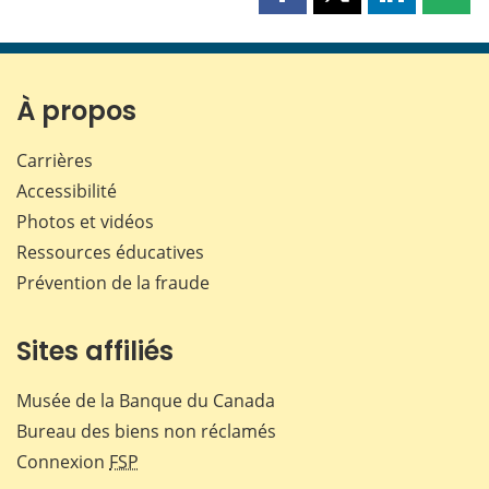
Partager
Partager
Partager
Part
cette
cette
cette
cette
page
page
page
page
sur
sur
sur
par
Facebook
X
LinkedIn
courr
À propos
Carrières
Accessibilité
Photos et vidéos
Ressources éducatives
Prévention de la fraude
Sites affiliés
Musée de la Banque du Canada
Bureau des biens non réclamés
Connexion
FSP