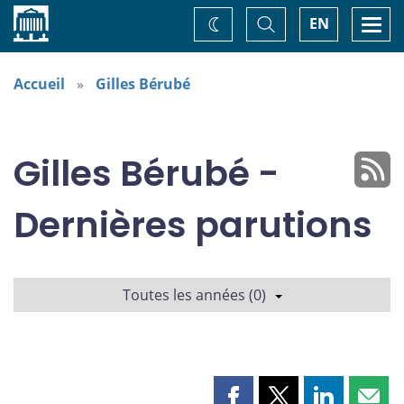
Accueil
Basculer
Togg
EN
Changez
la
navi
recherche
de
thème
Accueil
Gilles Bérubé
Gilles Bérubé -
Dernières parutions
Toutes les années (0)