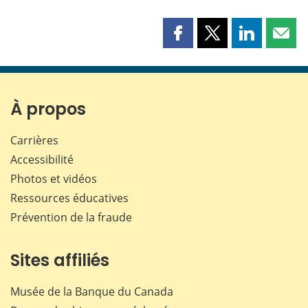
Partager
Partager
Partager
Part
cette
cette
cette
cette
page
page
page
page
sur
sur
sur
par
Facebook
X
LinkedIn
courr
À propos
Carrières
Accessibilité
Photos et vidéos
Ressources éducatives
Prévention de la fraude
Sites affiliés
Musée de la Banque du Canada