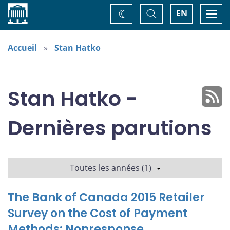
Accueil
Basculer
Togg
EN
Changez
la
navi
recherche
de
thème
Accueil
Stan Hatko
Stan Hatko -
Dernières parutions
Toutes les années (1)
The Bank of Canada 2015 Retailer
Survey on the Cost of Payment
Methods: Nonresponse