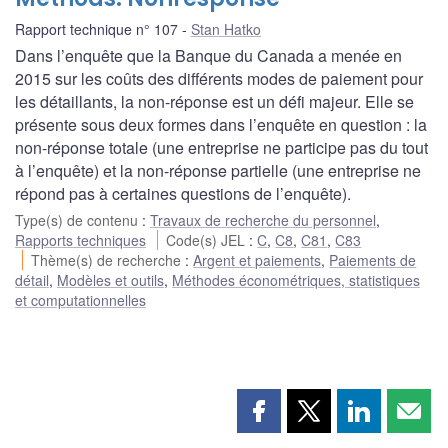
Rapport technique n° 107
Stan Hatko
Dans l’enquête que la Banque du Canada a menée en
2015 sur les coûts des différents modes de paiement pour
les détaillants, la non-réponse est un défi majeur. Elle se
présente sous deux formes dans l’enquête en question : la
non-réponse totale (une entreprise ne participe pas du tout
à l’enquête) et la non-réponse partielle (une entreprise ne
répond pas à certaines questions de l’enquête).
Type(s) de contenu
:
Travaux de recherche du personnel
,
Rapports techniques
Code(s) JEL
:
C
,
C8
,
C81
,
C83
Thème(s) de recherche
:
Argent et paiements
,
Paiements de
détail
,
Modèles et outils
,
Méthodes économétriques, statistiques
et computationnelles
Partager
Partager
Partager
Part
cette
cette
cette
cette