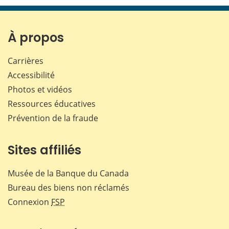
page
page
page
page
sur
sur
sur
par
Facebook
X
LinkedIn
courr
À propos
Carrières
Accessibilité
Photos et vidéos
Ressources éducatives
Prévention de la fraude
Sites affiliés
Musée de la Banque du Canada
Bureau des biens non réclamés
Connexion
FSP