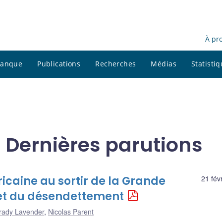
À pr
 banque
Publications
Recherches
Médias
Statisti
 Dernières parutions
icaine au sortir de la Grande
21 fév
e et du désendettement
rady Lavender
,
Nicolas Parent