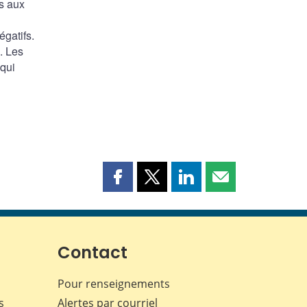
s aux
gatifs.
. Les
 qui
Partager
Partager
Partager
Partager
cette
cette
cette
cette
page
page
page
page
sur
sur
sur
par
Facebook
X
LinkedIn
courriel
Contact
Pour renseignements
s
Alertes par courriel