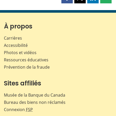
Partager
Partager
Partager
Part
cette
cette
cette
cette
page
page
page
page
sur
sur
sur
par
Facebook
X
LinkedIn
courr
À propos
Carrières
Accessibilité
Photos et vidéos
Ressources éducatives
Prévention de la fraude
Sites affiliés
Musée de la Banque du Canada
Bureau des biens non réclamés
Connexion
FSP