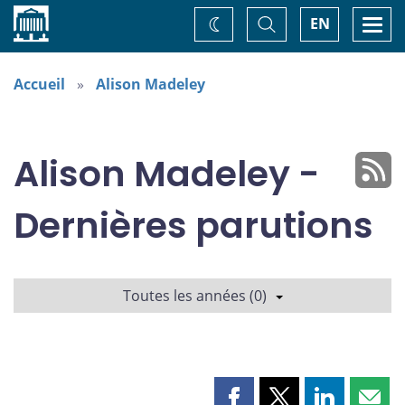
Accueil
Basculer
Togg
EN
Changez
la
navi
recherche
de
thème
Accueil
Alison Madeley
Alison Madeley -
Dernières parutions
Toutes les années (0)