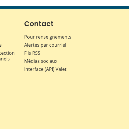
cette
cette
cette
cette
page
page
page
page
sur
sur
sur
par
Facebook
X
LinkedIn
courriel
Contact
Pour renseignements
s
Alertes par courriel
tection
Fils RSS
nnels
Médias sociaux
Interface (API) Valet