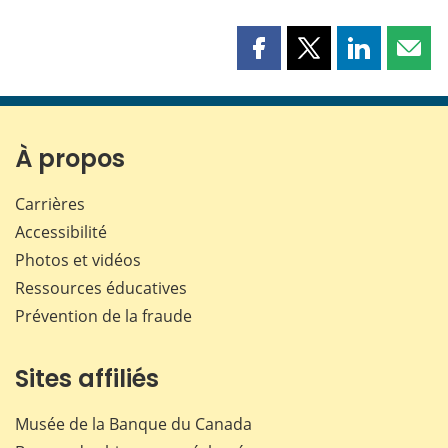
Partager
Partager
Partager
Part
cette
cette
cette
cette
page
page
page
page
sur
sur
sur
par
Facebook
X
LinkedIn
courr
À propos
Carrières
Accessibilité
Photos et vidéos
Ressources éducatives
Prévention de la fraude
Sites affiliés
Musée de la Banque du Canada