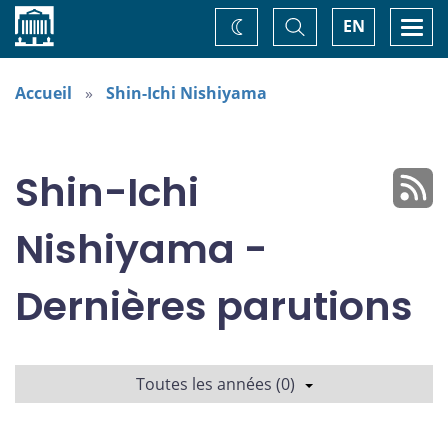
Accueil
Basculer
Togg
EN
Changez
la
navi
recherche
de
thème
Accueil
Shin-Ichi Nishiyama
Shin-Ichi
Nishiyama -
Dernières parutions
Toutes les années (0)