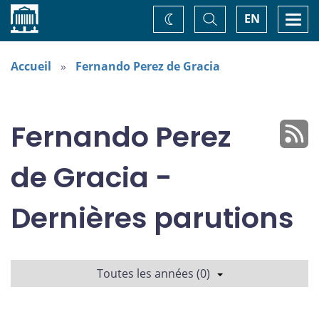
Accueil
Basculer
Togg
EN
Changez
la
navi
recherche
de
thème
Accueil
Fernando Perez de Gracia
Fernando Perez
de Gracia -
Dernières parutions
Toutes les années (0)