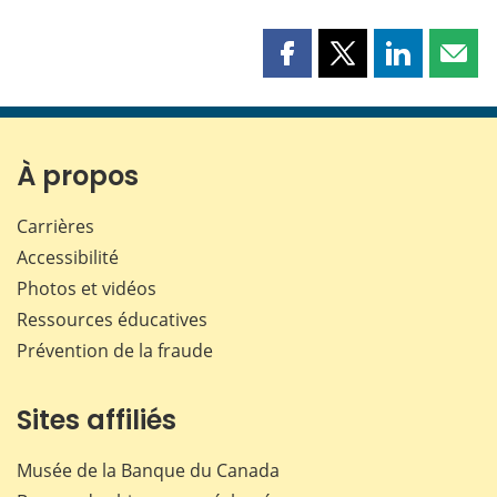
Partager
Partager
Partager
Part
cette
cette
cette
cette
page
page
page
page
sur
sur
sur
par
Facebook
X
LinkedIn
courr
À propos
Carrières
Accessibilité
Photos et vidéos
Ressources éducatives
Prévention de la fraude
Sites affiliés
Musée de la Banque du Canada