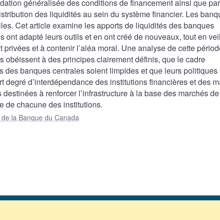
adation généralisée des conditions de financement ainsi que pa
ribution des liquidités au sein du système financier. Les ban
les. Cet article examine les apports de liquidités des banques
 ont adapté leurs outils et en ont créé de nouveaux, tout en veil
privées et à contenir l’aléa moral. Une analyse de cette périod
ons obéissent à des principes clairement définis, que le cadre
s des banques centrales soient limpides et que leurs politiques 
ort degré d’interdépendance des institutions financières et des 
s destinées à renforcer l’infrastructure à la base des marchés de
ie de chacune des institutions.
ue de la Banque du Canada