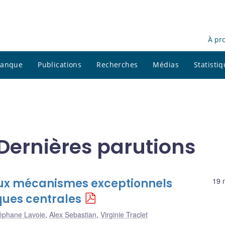
À pr
 banque
Publications
Recherches
Médias
Statisti
 Dernières parutions
 aux mécanismes exceptionnels
19 
nques centrales
éphane Lavoie
,
Alex Sebastian
,
Virginie Traclet