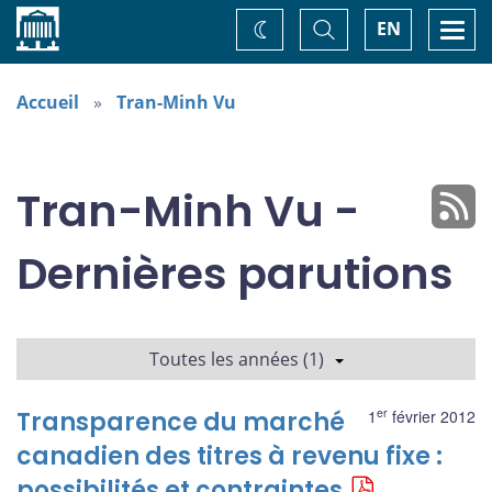
Accueil
Basculer
Togg
EN
Changez
la
navi
recherche
de
thème
Accueil
Tran-Minh Vu
Tran-Minh Vu -
Dernières parutions
Toutes les années (1)
er
Transparence du marché
1
février 2012
canadien des titres à revenu fixe :
possibilités et contraintes