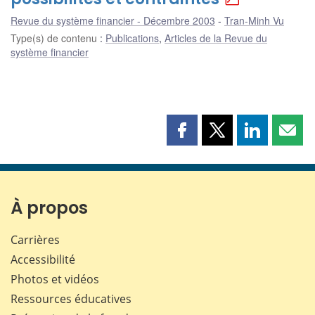
Revue du système financier - Décembre 2003
Tran-Minh Vu
Type(s) de contenu
:
Publications
,
Articles de la Revue du
système financier
Partager
Partager
Partager
Part
cette
cette
cette
cette
page
page
page
page
sur
sur
sur
par
Facebook
X
LinkedIn
courr
À propos
Carrières
Accessibilité
Photos et vidéos
Ressources éducatives