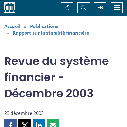
Accueil
Basculer
Togg
EN
Changez
la
navi
recherche
de
thème
Accueil
Publications
Rapport sur la stabilité financière
Revue du système
financier -
Décembre 2003
23 décembre 2003