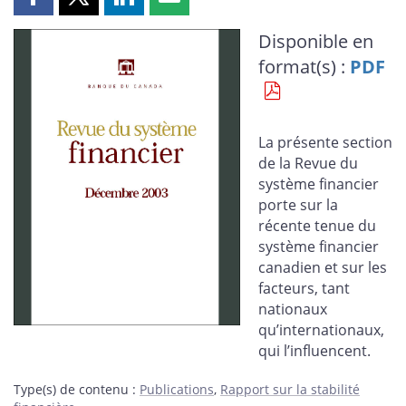
Partager
Partager
Partager
Partager
cette
cette
cette
cette
Disponible en
page
page
page
page
format(s) :
PDF
sur
sur
sur
par
Facebook
X
LinkedIn
courriel
La présente section
de la Revue du
système financier
porte sur la
récente tenue du
système financier
canadien et sur les
facteurs, tant
nationaux
qu’internationaux,
qui l’influencent.
Type(s) de contenu
:
Publications
,
Rapport sur la stabilité