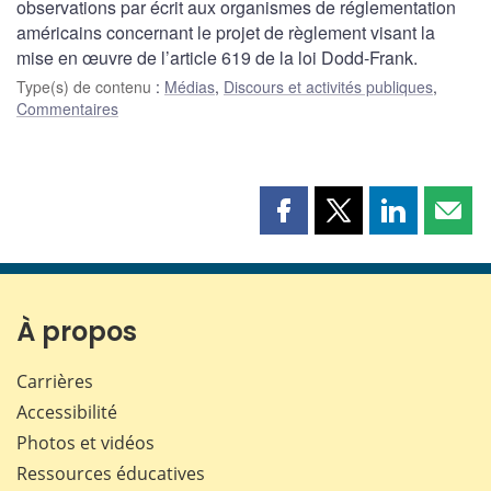
observations par écrit aux organismes de réglementation
américains concernant le projet de règlement visant la
mise en œuvre de l’article 619 de la loi Dodd-Frank.
Type(s) de contenu
:
Médias
,
Discours et activités publiques
,
Commentaires
Partager
Partager
Partager
Part
cette
cette
cette
cette
page
page
page
page
sur
sur
sur
par
Facebook
X
LinkedIn
courr
À propos
Carrières
Accessibilité
Photos et vidéos
Ressources éducatives