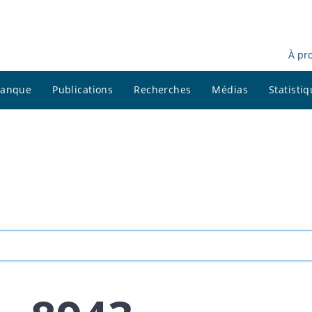
À pr
 banque
Publications
Recherches
Médias
Statisti