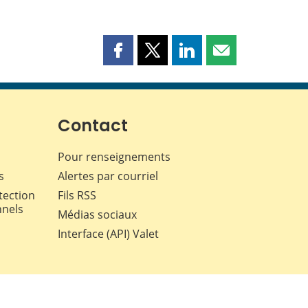
Partager
Partager
Partager
Partager
cette
cette
cette
cette
page
page
page
page
sur
sur
sur
par
Facebook
X
LinkedIn
courriel
Contact
Pour renseignements
s
Alertes par courriel
tection
Fils RSS
nnels
Médias sociaux
Interface (API) Valet