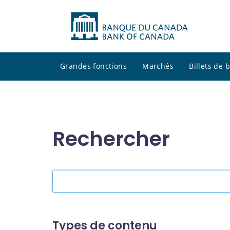
Grandes fonctions
Marchés
Billets de
Rechercher
Rechercher
dans
le
site
Types de contenu