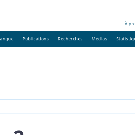
À pr
 banque
Publications
Recherches
Médias
Statisti