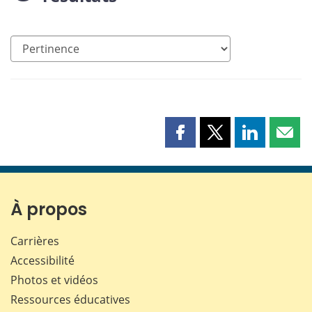
Partager
Partager
Partager
Part
cette
cette
cette
cette
page
page
page
page
sur
sur
sur
par
Facebook
X
LinkedIn
courr
À propos
Carrières
Accessibilité
Photos et vidéos
Ressources éducatives