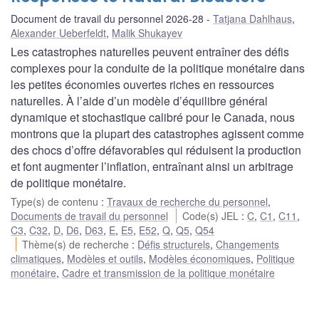
Document de travail du personnel 2026-28
Tatjana Dahlhaus
,
Alexander Ueberfeldt
,
Malik Shukayev
Les catastrophes naturelles peuvent entraîner des défis
complexes pour la conduite de la politique monétaire dans
les petites économies ouvertes riches en ressources
naturelles. À l’aide d’un modèle d’équilibre général
dynamique et stochastique calibré pour le Canada, nous
montrons que la plupart des catastrophes agissent comme
des chocs d’offre défavorables qui réduisent la production
et font augmenter l’inflation, entraînant ainsi un arbitrage
de politique monétaire.
Type(s) de contenu
:
Travaux de recherche du personnel
,
Documents de travail du personnel
Code(s) JEL
:
C
,
C1
,
C11
,
C3
,
C32
,
D
,
D6
,
D63
,
E
,
E5
,
E52
,
Q
,
Q5
,
Q54
Thème(s) de recherche
:
Défis structurels
,
Changements
climatiques
,
Modèles et outils
,
Modèles économiques
,
Politique
monétaire
,
Cadre et transmission de la politique monétaire