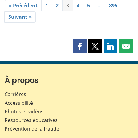
« Précédent
1
2
3
4
5
…
895
Suivant »
Partager
Partager
Partager
Part
cette
cette
cette
cette
page
page
page
page
sur
sur
sur
par
Facebook
X
LinkedIn
courr
À propos
Carrières
Accessibilité
Photos et vidéos
Ressources éducatives
Prévention de la fraude