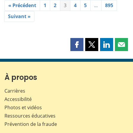
« Précédent
1
2
3
4
5
…
895
Suivant »
Partager
Partager
Partager
Part
cette
cette
cette
cette
page
page
page
page
sur
sur
sur
par
Facebook
X
LinkedIn
courr
À propos
Carrières
Accessibilité
Photos et vidéos
Ressources éducatives
Prévention de la fraude