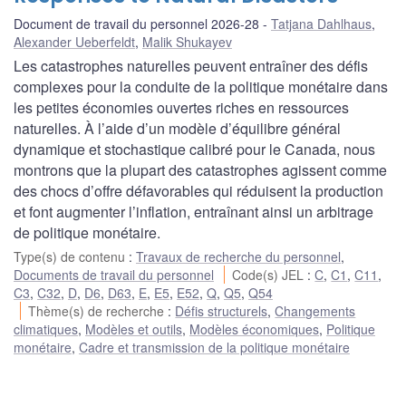
Document de travail du personnel 2026-28
Tatjana Dahlhaus
,
Alexander Ueberfeldt
,
Malik Shukayev
Les catastrophes naturelles peuvent entraîner des défis
complexes pour la conduite de la politique monétaire dans
les petites économies ouvertes riches en ressources
naturelles. À l’aide d’un modèle d’équilibre général
dynamique et stochastique calibré pour le Canada, nous
montrons que la plupart des catastrophes agissent comme
des chocs d’offre défavorables qui réduisent la production
et font augmenter l’inflation, entraînant ainsi un arbitrage
de politique monétaire.
Type(s) de contenu
:
Travaux de recherche du personnel
,
Documents de travail du personnel
Code(s) JEL
:
C
,
C1
,
C11
,
C3
,
C32
,
D
,
D6
,
D63
,
E
,
E5
,
E52
,
Q
,
Q5
,
Q54
Thème(s) de recherche
:
Défis structurels
,
Changements
climatiques
,
Modèles et outils
,
Modèles économiques
,
Politique
monétaire
,
Cadre et transmission de la politique monétaire