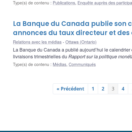
Type(s) de contenu
:
Publications
,
Enquête auprès des particip
La Banque du Canada publie son c
annonces du taux directeur et des
Relations avec les médias
Ottawa (Ontario)
La Banque du Canada a publié aujourd’hui le calendrier 
livraisons trimestrielles du
Rapport sur la politique monét
Type(s) de contenu
:
Médias
,
Communiqués
« Précédent
1
2
3
4