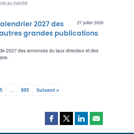
ants au marché
alendrier 2027 des
27 juillet 2026
 autres grandes publications
de 2027 des annonces du taux directeur et des
aire
.
5
…
895
Suivant »
Partager
Partager
Partager
Partager
cette
cette
cette
cette