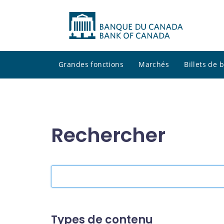
Grandes fonctions
Marchés
Billets de
Rechercher
Rechercher
dans
le
site
Types de contenu