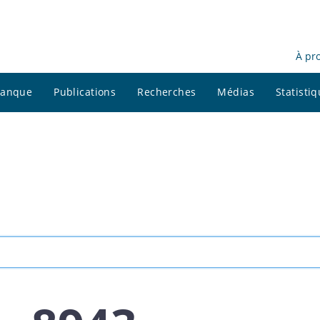
À pr
 banque
Publications
Recherches
Médias
Statisti