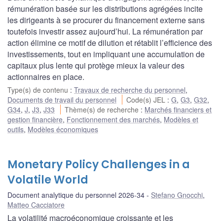
rémunération basée sur les distributions agrégées incite
les dirigeants à se procurer du financement externe sans
toutefois investir assez aujourd’hui. La rémunération par
action élimine ce motif de dilution et rétablit l’efficience des
investissements, tout en impliquant une accumulation de
capitaux plus lente qui protège mieux la valeur des
actionnaires en place.
Type(s) de contenu
:
Travaux de recherche du personnel
,
Documents de travail du personnel
Code(s) JEL
:
G
,
G3
,
G32
,
G34
,
J
,
J3
,
J33
Thème(s) de recherche
:
Marchés financiers et
gestion financière
,
Fonctionnement des marchés
,
Modèles et
outils
,
Modèles économiques
Monetary Policy Challenges in a
Volatile World
Document analytique du personnel 2026-34
Stefano Gnocchi
,
Matteo Cacciatore
La volatilité macroéconomique croissante et les