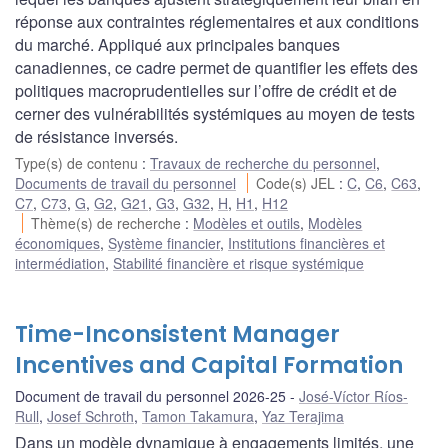
réponse aux contraintes réglementaires et aux conditions
du marché. Appliqué aux principales banques
canadiennes, ce cadre permet de quantifier les effets des
politiques macroprudentielles sur l’offre de crédit et de
cerner des vulnérabilités systémiques au moyen de tests
de résistance inversés.
Type(s) de contenu
:
Travaux de recherche du personnel
,
Documents de travail du personnel
Code(s) JEL
:
C
,
C6
,
C63
,
C7
,
C73
,
G
,
G2
,
G21
,
G3
,
G32
,
H
,
H1
,
H12
Thème(s) de recherche
:
Modèles et outils
,
Modèles
économiques
,
Système financier
,
Institutions financières et
intermédiation
,
Stabilité financière et risque systémique
Time-Inconsistent Manager
Incentives and Capital Formation
Document de travail du personnel 2026-25
José-Víctor Ríos-
Rull
,
Josef Schroth
,
Tamon Takamura
,
Yaz Terajima
Dans un modèle dynamique à engagements limités, une