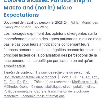
Colored Glasses: Partisanship in
Macro and (not in) Micro
Expectations
Document de travail du personnel 2026-24
Adrian Monninger
,
Kyung Woong Koh
,
Tao Wang
Les ménages expriment des opinions divergentes sur la
macroéconomie selon des lignes partisanes, mais ce n’est
pas le cas pour leurs anticipations concernant leurs
finances personnelles. Les inégalités économiques sont le
principal facteur de la polarisation des perceptions de la
macroéconomie. La politique partisane n’en est qu’un
amplificateur.
Type(s) de contenu
:
Travaux de recherche du personnel
,
Documents de travail du personnel
Code(s) JEL
:
E
,
E2
,
E21
,
E3
,
E30
,
E7
,
E71
Thème(s) de recherche
:
Modèles et outils
,
Méthodes économétriques, statistiques et computationnelles
,
Politique monétaire
,
Cadre et transmission de la politique
monétaire
,
Économie réelle et prévisions