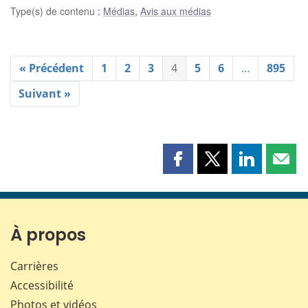
Type(s) de contenu
:
Médias
,
Avis aux médias
« Précédent
1
2
3
4
5
6
…
895
Suivant »
Partager
Partager
Partager
Part
cette
cette
cette
cette
page
page
page
page
sur
sur
sur
par
Facebook
X
LinkedIn
courr
À propos
Carrières
Accessibilité
Photos et vidéos