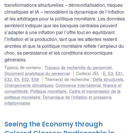
transformations structurelles – démondialisation, risques
climatiques et IA – remodèlent la dynamique de l’inflation
et les arbitrages pour la politique monétaire. Les données
semblent indiquer que les banques centrales peuvent
s’adapter à une inflation par l’offre tout en équilibrant
l’inflation et la production, tant que les attentes restent
ancrées et que la politique monétaire reflète l’ampleur du
choc, sa persistance et les conditions économiques
générales.
Type(s) de contenu
:
Travaux de recherche du personnel
,
Document analytique du personnel
Code(s) JEL
:
E
,
E3
,
E31
,
E32
,
E5
,
E52
,
E58
Thème(s) de recherche
:
Défis structurels
,
Changements climatiques
,
Commerce international, finance et
compétitivité
,
Politique monétaire
,
Cadre et transmission de la
politique monétaire
,
Dynamique de l’inflation et pressions
inflationnistes
Seeing the Economy through