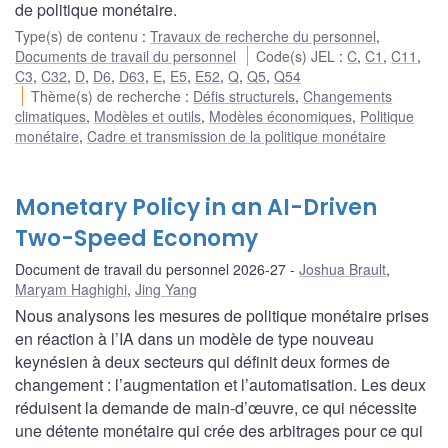
de politique monétaire.
Type(s) de contenu
:
Travaux de recherche du personnel
,
Documents de travail du personnel
Code(s) JEL
:
C
,
C1
,
C11
,
C3
,
C32
,
D
,
D6
,
D63
,
E
,
E5
,
E52
,
Q
,
Q5
,
Q54
Thème(s) de recherche
:
Défis structurels
,
Changements
climatiques
,
Modèles et outils
,
Modèles économiques
,
Politique
monétaire
,
Cadre et transmission de la politique monétaire
Monetary Policy in an AI-Driven
Two-Speed Economy
Document de travail du personnel 2026-27
Joshua Brault
,
Maryam Haghighi
,
Jing Yang
Nous analysons les mesures de politique monétaire prises
en réaction à l’IA dans un modèle de type nouveau
keynésien à deux secteurs qui définit deux formes de
changement : l’augmentation et l’automatisation. Les deux
réduisent la demande de main-d’œuvre, ce qui nécessite
une détente monétaire qui crée des arbitrages pour ce qui