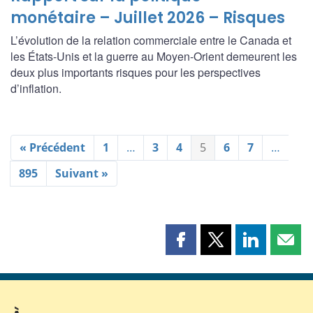
monétaire – Juillet 2026 – Risques
L’évolution de la relation commerciale entre le Canada et
les États-Unis et la guerre au Moyen-Orient demeurent les
deux plus importants risques pour les perspectives
d’inflation.
« Précédent
1
…
3
4
5
6
7
…
895
Suivant »
Partager
Partager
Partager
Part
cette
cette
cette
cette
page
page
page
page
sur
sur
sur
par
Facebook
X
LinkedIn
courr