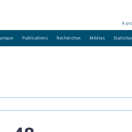
À pr
 banque
Publications
Recherches
Médias
Statisti