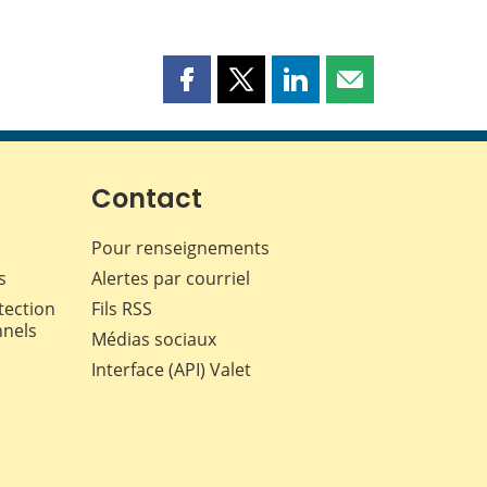
Partager
Partager
Partager
Partager
cette
cette
cette
cette
page
page
page
page
sur
sur
sur
par
Facebook
X
LinkedIn
courriel
Contact
Pour renseignements
s
Alertes par courriel
tection
Fils RSS
nnels
Médias sociaux
Interface (API) Valet