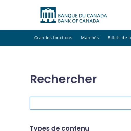
Grandes fonctions
Marchés
Billets de
Rechercher
Rechercher
dans
le
site
Types de contenu