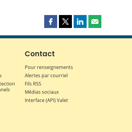
Partager
Partager
Partager
Partager
cette
cette
cette
cette
page
page
page
page
sur
sur
sur
par
Facebook
X
LinkedIn
courriel
Contact
Pour renseignements
s
Alertes par courriel
tection
Fils RSS
nnels
Médias sociaux
Interface (API) Valet