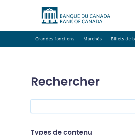
Grandes fonctions
Marchés
Billets de
Rechercher
Rechercher
dans
le
site
Types de contenu