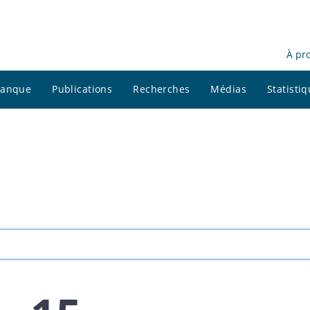
À pr
 banque
Publications
Recherches
Médias
Statisti