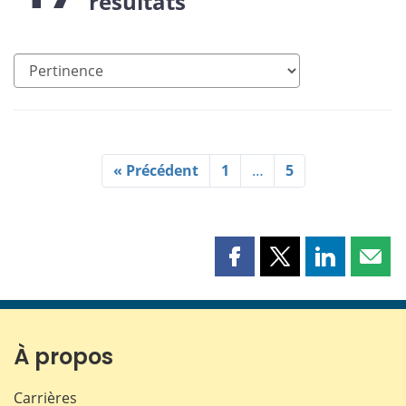
résultats
« Précédent
1
…
5
Partager
Partager
Partager
Part
cette
cette
cette
cette
page
page
page
page
sur
sur
sur
par
Facebook
X
LinkedIn
courr
À propos
Carrières