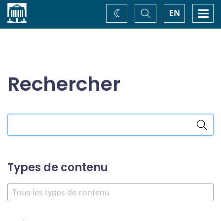
Accueil
Basculer
Togg
EN
Changez
la
navi
recherche
de
thème
Rechercher
Rechercher
dans
le
site
Types de contenu