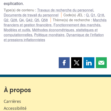
explication.
Type(s) de contenu
:
Travaux de recherche du personnel
,
Documents de travail du personnel
Code(s) JEL
:
Q
,
Q1
,
Q18
,
Q2
,
Q28
,
Q4
,
Q42
,
Q5
,
Q58
Thème(s) de recherche
:
Marchés
financiers et gestion financière
,
Fonctionnement des marchés
,
Modèles et outils
,
Méthodes économétriques, statistiques et
computationnelles
,
Politique monétaire
,
Dynamique de l’inflation
et pressions inflationnistes
Partager
Partager
Partager
Part
cette
cette
cette
cette
page
page
page
page
sur
sur
sur
par
Facebook
X
LinkedIn
courr
À propos
Carrières
Accessibilité