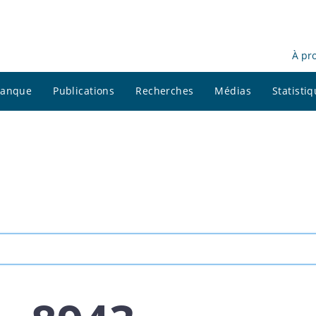
À pr
 banque
Publications
Recherches
Médias
Statisti