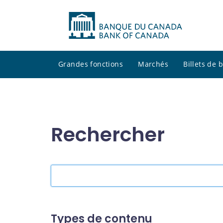
Grandes fonctions
Marchés
Billets de
Rechercher
Rechercher
dans
le
site
Types de contenu