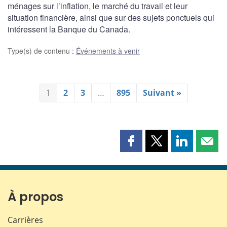
ménages sur l’inflation, le marché du travail et leur
situation financière, ainsi que sur des sujets ponctuels qui
intéressent la Banque du Canada.
Type(s) de contenu
:
Événements à venir
1
2
3
…
895
Suivant »
Partager
Partager
Partager
Part
cette
cette
cette
cette
page
page
page
page
sur
sur
sur
par
Facebook
X
LinkedIn
courr
À propos
Carrières