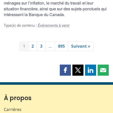
ménages sur l’inflation, le marché du travail et leur
situation financière, ainsi que sur des sujets ponctuels qui
intéressent la Banque du Canada.
Type(s) de contenu
:
Événements à venir
1
2
3
…
895
Suivant »
Partager
Partager
Partager
Part
cette
cette
cette
cette
page
page
page
page
sur
sur
sur
par
Facebook
X
LinkedIn
courr
À propos
Carrières