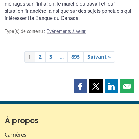
ménages sur l’inflation, le marché du travail et leur
situation financière, ainsi que sur des sujets ponctuels qui
intéressent la Banque du Canada.
Type(s) de contenu
:
Événements à venir
1
2
3
…
895
Suivant »
Partager
Partager
Partager
Part
cette
cette
cette
cette
page
page
page
page
sur
sur
sur
par
Facebook
X
LinkedIn
courr
À propos
Carrières