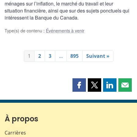
ménages sur l’inflation, le marché du travail et leur
situation financière, ainsi que sur des sujets ponctuels qui
intéressent la Banque du Canada.
Type(s) de contenu
:
Événements à venir
1
2
3
…
895
Suivant »
Partager
Partager
Partager
Part
cette
cette
cette
cette
page
page
page
page
sur
sur
sur
par
Facebook
X
LinkedIn
courr
À propos
Carrières