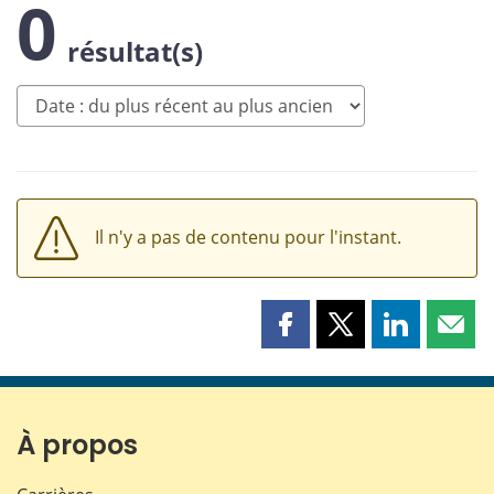
0
résultat(s)
Il n'y a pas de contenu pour l'instant.
Partager
Partager
Partager
Part
cette
cette
cette
cette
page
page
page
page
sur
sur
sur
par
Facebook
X
LinkedIn
courr
À propos