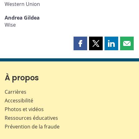
Western Union
Andrea Gildea
Wise
Partager
Partager
Partager
Part
cette
cette
cette
cette
page
page
page
page
sur
sur
sur
par
Facebook
X
LinkedIn
courr
À propos
Carrières
Accessibilité
Photos et vidéos
Ressources éducatives
Prévention de la fraude