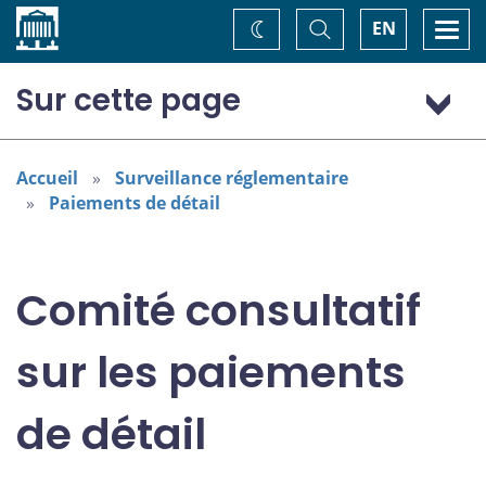
Accueil
Basculer
Togg
EN
Changez
la
navi
recherche
de
thème
Sur cette page
Mandat
Réunions et documents de discussion
Accueil
Surveillance réglementaire
Paiements de détail
Consultation
Membres
Comité consultatif
sur les paiements
de détail