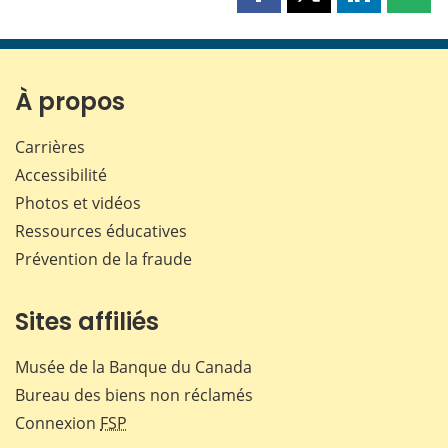
Partager
Partager
Partager
Part
cette
cette
cette
cette
page
page
page
page
sur
sur
sur
par
Facebook
X
LinkedIn
courr
À propos
Carrières
Accessibilité
Photos et vidéos
Ressources éducatives
Prévention de la fraude
Sites affiliés
Musée de la Banque du Canada
Bureau des biens non réclamés
Connexion
FSP