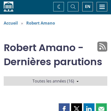
Accueil
Basculer
Togg
EN
Changez
la
navi
recherche
de
thème
Accueil
Robert Amano
Robert Amano -
Dernières parutions
Toutes les années (16)