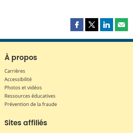
Partager
Partager
Partager
Part
cette
cette
cette
cette
page
page
page
page
sur
sur
sur
par
Facebook
X
LinkedIn
courr
À propos
Carrières
Accessibilité
Photos et vidéos
Ressources éducatives
Prévention de la fraude
Sites affiliés