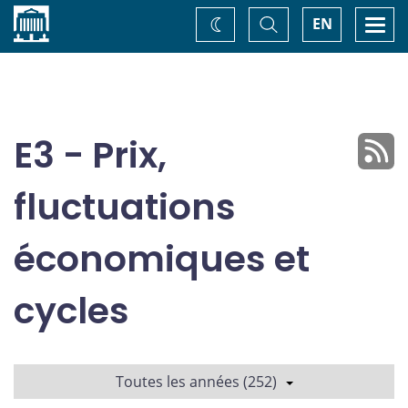
Accueil
Basculer
Togg
EN
Changez
la
navi
recherche
de
thème
E3 - Prix,
fluctuations
économiques et
cycles
Toutes les années (252)